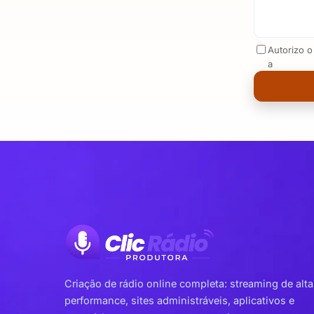
Autorizo 
a
Criação de rádio online completa: streaming de alta
performance, sites administráveis, aplicativos e