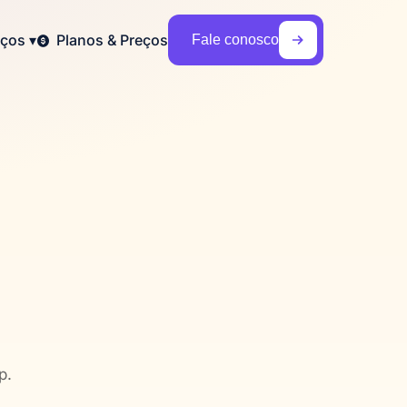
Fale conosco
iços
▾
Planos & Preços
p.